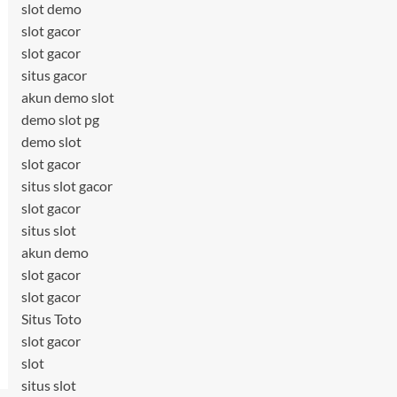
slot demo
slot gacor
slot gacor
situs gacor
akun demo slot
demo slot pg
demo slot
slot gacor
situs slot gacor
slot gacor
situs slot
akun demo
slot gacor
slot gacor
Situs Toto
slot gacor
slot
situs slot