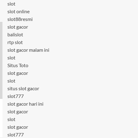
slot
slot online
slot88resmi
slot gacor
balislot
rtp slot
slot gacor malam ini
slot
Situs Toto
slot gacor
slot
situs slot gacor
slot777
slot gacor hari ini
slot gacor
slot
slot gacor
slot777