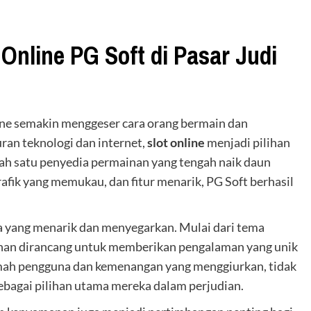
 Online PG Soft di Pasar Judi
ine semakin menggeser cara orang bermain dan
an teknologi dan internet,
slot online
menjadi pilihan
lah satu penyedia permainan yang tengah naik daun
rafik yang memukau, dan fitur menarik, PG Soft berhasil
a yang menarik dan menyegarkan. Mulai dari tema
ainan dirancang untuk memberikan pengalaman yang unik
mah pengguna dan kemenangan yang menggiurkan, tidak
 sebagai pilihan utama mereka dalam perjudian.