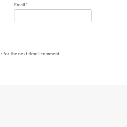
Email
*
r for the next time I comment.