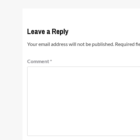
Leave a Reply
Your email address will not be published.
Required fi
Comment
*