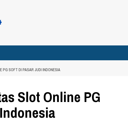
 PG SOFT DI PASAR JUDI INDONESIA
tas Slot Online PG
 Indonesia