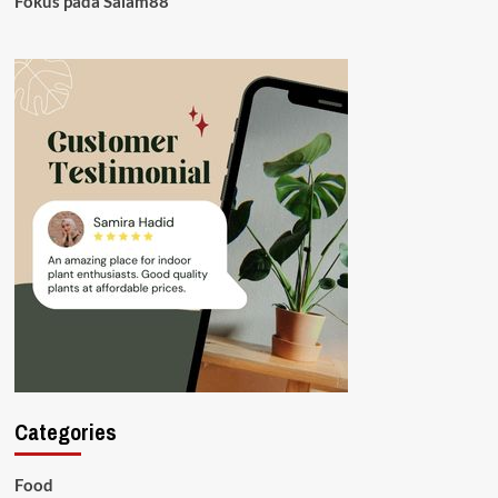
Fokus pada Salam88
Categories
Food