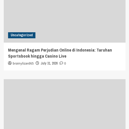
Uncategorized
Mengenal Ragam Perjudian Online di Indonesia: Taruhan
Sportsbook hingga Casino Live
brainylizard65
July 31, 2026
0