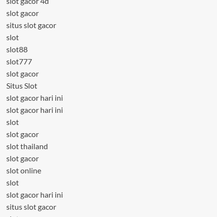
slot gacor 4d
slot gacor
situs slot gacor
slot
slot88
slot777
slot gacor
Situs Slot
slot gacor hari ini
slot gacor hari ini
slot
slot gacor
slot thailand
slot gacor
slot online
slot
slot gacor hari ini
situs slot gacor