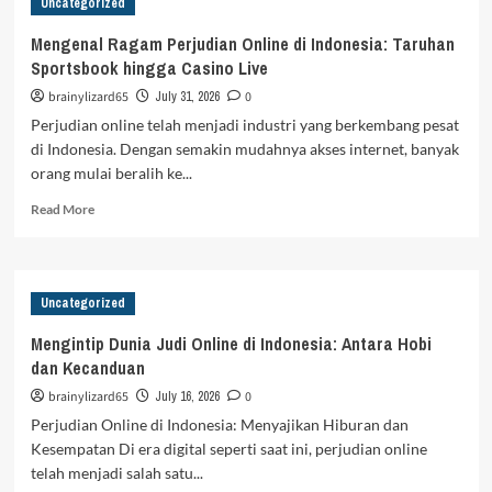
Uncategorized
Rahasia
di
Mengenal Ragam Perjudian Online di Indonesia: Taruhan
Balik
Sportsbook hingga Casino Live
Keberuntungan
dalam
brainylizard65
July 31, 2026
0
Permainan
Perjudian online telah menjadi industri yang berkembang pesat
Slot
di Indonesia. Dengan semakin mudahnya akses internet, banyak
Online
orang mulai beralih ke...
Read
Read More
more
about
Mengenal
Ragam
Uncategorized
Perjudian
Online
Mengintip Dunia Judi Online di Indonesia: Antara Hobi
di
dan Kecanduan
Indonesia:
Taruhan
brainylizard65
July 16, 2026
0
Sportsbook
Perjudian Online di Indonesia: Menyajikan Hiburan dan
hingga
Kesempatan Di era digital seperti saat ini, perjudian online
Casino
telah menjadi salah satu...
Live