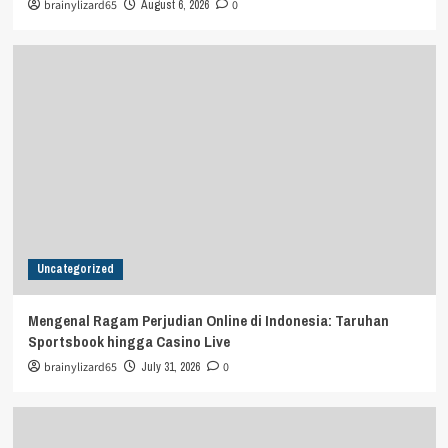
brainylizard65
August 6, 2026
0
Uncategorized
Mengenal Ragam Perjudian Online di Indonesia: Taruhan
Sportsbook hingga Casino Live
brainylizard65
July 31, 2026
0