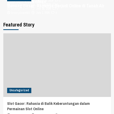
Hobi dan Kecanduan
brainylizard65
August 6, 2026
0
Menang Besar: Asyiknya Berjudi Online di Tanah Air
brainylizard65
July 31, 2026
0
brainylizard65
July 16, 2026
0
brainylizard65
July 1, 2026
0
Featured Story
Uncategorized
Slot Gacor: Rahasia di Balik Keberuntungan dalam
Permainan Slot Online