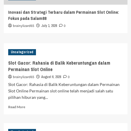
Inovasi dan Strategi Terbaru dalam Permainan Slot Online:
Fokus pada Salam88
brainylizard65
July 1, 2026
0
Uncategorized
Slot Gacor: Rahasia di Balik Keberuntungan dalam
Permainan Slot Online
brainylizard65
August 6, 2026
0
Slot Gacor: Rahasia di Balik Keberuntungan dalam Permainan
Slot Online Permainan slot online telah menjadi salah satu
pilihan hiburan yang...
Read
Read More
more
about
Slot
Gacor: