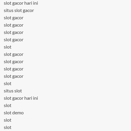
slot gacor hari ini
situs slot gacor
slot gacor
slot gacor
slot gacor
slot gacor
slot
slot gacor
slot gacor
slot gacor
slot gacor
slot
situs slot
slot gacor hari ini
slot
slot demo
slot
slot