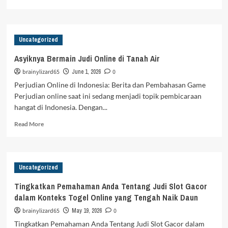
more
about
Menguji
Keberuntungan
Uncategorized
di
Situs
Asyiknya Bermain Judi Online di Tanah Air
Judi
brainylizard65
June 1, 2026
0
Online
Indonesia
Perjudian Online di Indonesia: Berita dan Pembahasan Game
Perjudian online saat ini sedang menjadi topik pembicaraan
hangat di Indonesia. Dengan...
Read
Read More
more
about
Asyiknya
Bermain
Uncategorized
Judi
Online
Tingkatkan Pemahaman Anda Tentang Judi Slot Gacor
di
dalam Konteks Togel Online yang Tengah Naik Daun
Tanah
Air
brainylizard65
May 19, 2026
0
Tingkatkan Pemahaman Anda Tentang Judi Slot Gacor dalam