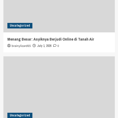
Uncategorized
Menang Besar: Asyiknya Berjudi Online di Tanah Air
brainylizard65
July 1, 2026
0
Uncategorized