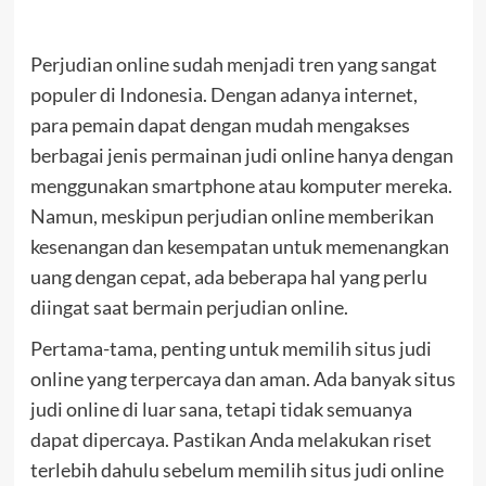
Perjudian online sudah menjadi tren yang sangat
populer di Indonesia. Dengan adanya internet,
para pemain dapat dengan mudah mengakses
berbagai jenis permainan judi online hanya dengan
menggunakan smartphone atau komputer mereka.
Namun, meskipun perjudian online memberikan
kesenangan dan kesempatan untuk memenangkan
uang dengan cepat, ada beberapa hal yang perlu
diingat saat bermain perjudian online.
Pertama-tama, penting untuk memilih situs judi
online yang terpercaya dan aman. Ada banyak situs
judi online di luar sana, tetapi tidak semuanya
dapat dipercaya. Pastikan Anda melakukan riset
terlebih dahulu sebelum memilih situs judi online