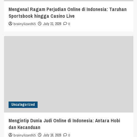
Mengenal Ragam Perjudian Online di Indonesia: Taruhan
Sportsbook hingga Casino Live
brainylizard65
July 31, 2026
0
Uncategorized
Mengintip Dunia Judi Online di Indonesia: Antara Hobi
dan Kecanduan
brainylizard65
July 16, 2026
0