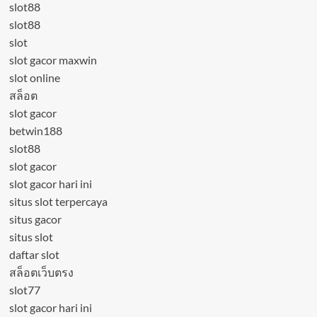
slot88
slot88
slot
slot gacor maxwin
slot online
สล็อต
slot gacor
betwin188
slot88
slot gacor
slot gacor hari ini
situs slot terpercaya
situs gacor
situs slot
daftar slot
สล็อตเว็บตรง
slot77
slot gacor hari ini