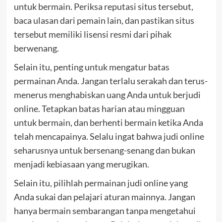
untuk bermain. Periksa reputasi situs tersebut,
baca ulasan dari pemain lain, dan pastikan situs
tersebut memiliki lisensi resmi dari pihak
berwenang.
Selain itu, penting untuk mengatur batas
permainan Anda. Jangan terlalu serakah dan terus-
menerus menghabiskan uang Anda untuk berjudi
online. Tetapkan batas harian atau mingguan
untuk bermain, dan berhenti bermain ketika Anda
telah mencapainya. Selalu ingat bahwa judi online
seharusnya untuk bersenang-senang dan bukan
menjadi kebiasaan yang merugikan.
Selain itu, pilihlah permainan judi online yang
Anda sukai dan pelajari aturan mainnya. Jangan
hanya bermain sembarangan tanpa mengetahui