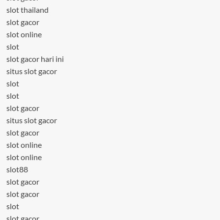
slot thailand
slot gacor
slot online
slot
slot gacor hari ini
situs slot gacor
slot
slot
slot gacor
situs slot gacor
slot gacor
slot online
slot online
slot88
slot gacor
slot gacor
slot
slot gacor