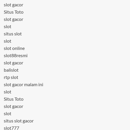
slot gacor
Situs Toto
slot gacor
slot
situs slot
slot
slot online
slot88resmi
slot gacor
balislot
rtp slot
slot gacor malam ini
slot
Situs Toto
slot gacor
slot
situs slot gacor
slot777