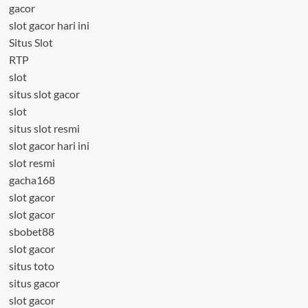
gacor
slot gacor hari ini
Situs Slot
RTP
slot
situs slot gacor
slot
situs slot resmi
slot gacor hari ini
slot resmi
gacha168
slot gacor
slot gacor
sbobet88
slot gacor
situs toto
situs gacor
slot gacor