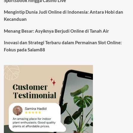
Sportsbook hingga Casino Live
Mengintip Dunia Judi Online di Indonesia: Antara Hobi dan
Kecanduan
Menang Besar: Asyiknya Berjudi Online di Tanah Air
Inovasi dan Strategi Terbaru dalam Permainan Slot Online:
Fokus pada Salam88