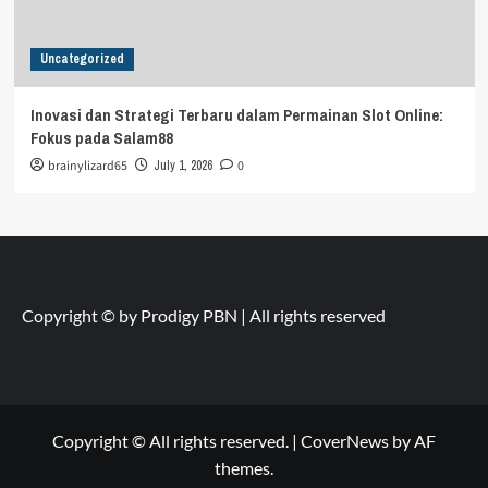
Uncategorized
Inovasi dan Strategi Terbaru dalam Permainan Slot Online:
Fokus pada Salam88
brainylizard65
July 1, 2026
0
Copyright © by
Prodigy PBN
| All rights reserved
Copyright © All rights reserved.
|
CoverNews
by AF
themes.