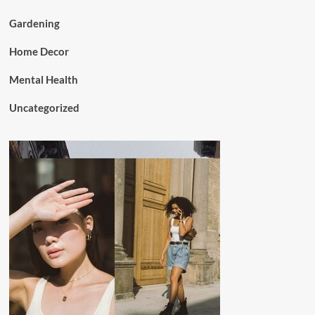
Gardening
Home Decor
Mental Health
Uncategorized