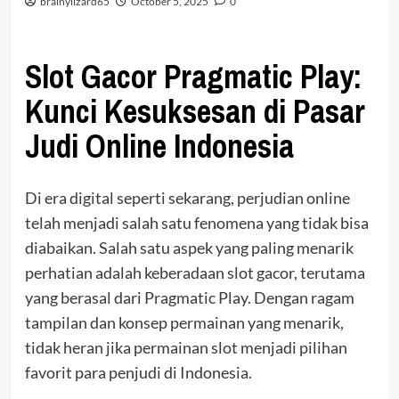
brainylizard65
October 5, 2025
0
Slot Gacor Pragmatic Play:
Kunci Kesuksesan di Pasar
Judi Online Indonesia
Di era digital seperti sekarang, perjudian online
telah menjadi salah satu fenomena yang tidak bisa
diabaikan. Salah satu aspek yang paling menarik
perhatian adalah keberadaan slot gacor, terutama
yang berasal dari Pragmatic Play. Dengan ragam
tampilan dan konsep permainan yang menarik,
tidak heran jika permainan slot menjadi pilihan
favorit para penjudi di Indonesia.