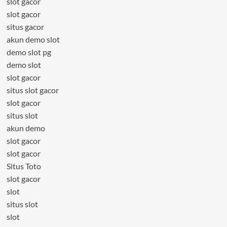
slot gacor
slot gacor
situs gacor
akun demo slot
demo slot pg
demo slot
slot gacor
situs slot gacor
slot gacor
situs slot
akun demo
slot gacor
slot gacor
Situs Toto
slot gacor
slot
situs slot
slot