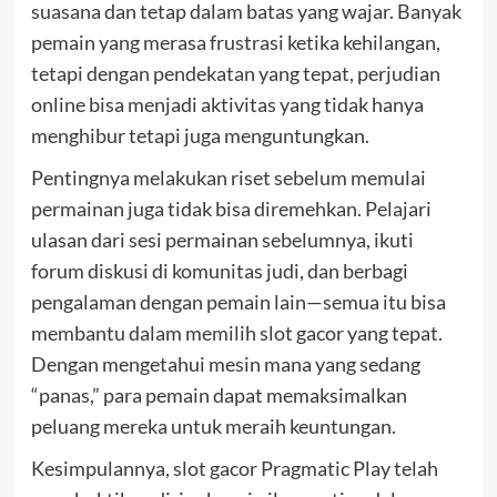
suasana dan tetap dalam batas yang wajar. Banyak
pemain yang merasa frustrasi ketika kehilangan,
tetapi dengan pendekatan yang tepat, perjudian
online bisa menjadi aktivitas yang tidak hanya
menghibur tetapi juga menguntungkan.
Pentingnya melakukan riset sebelum memulai
permainan juga tidak bisa diremehkan. Pelajari
ulasan dari sesi permainan sebelumnya, ikuti
forum diskusi di komunitas judi, dan berbagi
pengalaman dengan pemain lain—semua itu bisa
membantu dalam memilih slot gacor yang tepat.
Dengan mengetahui mesin mana yang sedang
“panas,” para pemain dapat memaksimalkan
peluang mereka untuk meraih keuntungan.
Kesimpulannya, slot gacor Pragmatic Play telah