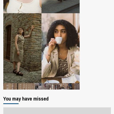
You may have missed