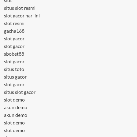
slot
situs slot resmi
slot gacor hari ini
slot resmi
gacha168
slot gacor
slot gacor
sbobet88
slot gacor
situs toto
situs gacor
slot gacor
situs slot gacor
slot demo
akun demo
akun demo
slot demo
slot demo