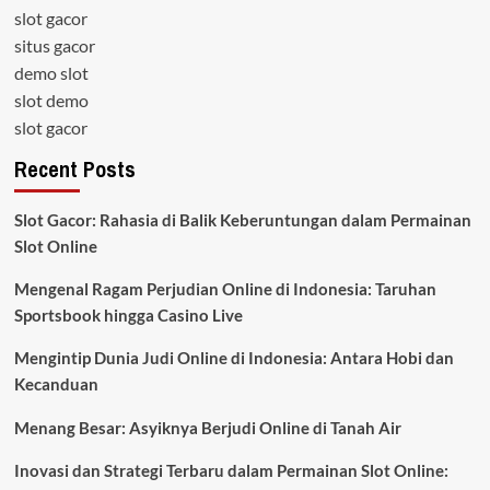
slot gacor
situs gacor
demo slot
slot demo
slot gacor
Recent Posts
Slot Gacor: Rahasia di Balik Keberuntungan dalam Permainan
Slot Online
Mengenal Ragam Perjudian Online di Indonesia: Taruhan
Sportsbook hingga Casino Live
Mengintip Dunia Judi Online di Indonesia: Antara Hobi dan
Kecanduan
Menang Besar: Asyiknya Berjudi Online di Tanah Air
Inovasi dan Strategi Terbaru dalam Permainan Slot Online: