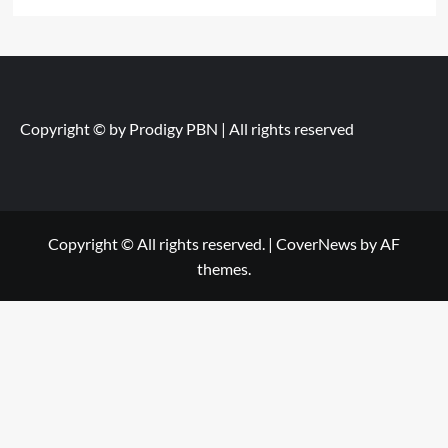
Copyright © by
Prodigy PBN
| All rights reserved
Copyright © All rights reserved.
|
CoverNews
by AF
themes.