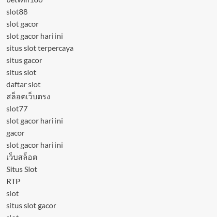
slot88
slot gacor
slot gacor hari ini
situs slot terpercaya
situs gacor
situs slot
daftar slot
สล็อตเว็บตรง
slot77
slot gacor hari ini
gacor
slot gacor hari ini
เว็บสล็อต
Situs Slot
RTP
slot
situs slot gacor