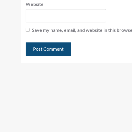
Website
Save my name, email, and website in this browse