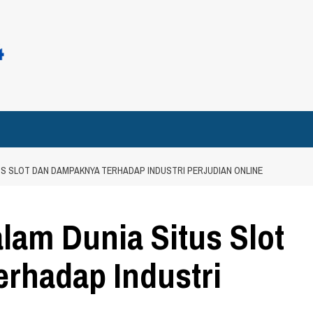
US SLOT DAN DAMPAKNYA TERHADAP INDUSTRI PERJUDIAN ONLINE
alam Dunia Situs Slot
rhadap Industri