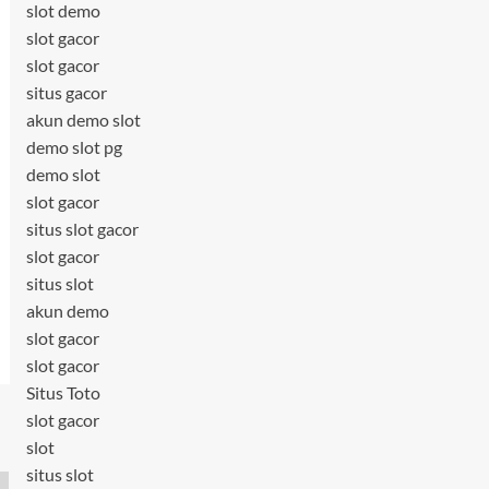
slot demo
slot gacor
slot gacor
situs gacor
akun demo slot
demo slot pg
demo slot
slot gacor
situs slot gacor
slot gacor
situs slot
akun demo
slot gacor
slot gacor
Situs Toto
slot gacor
slot
situs slot