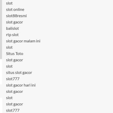
slot
slot online
slot88resmi
slot gacor
balislot
rtp slot
slot gacor malam ini
slot
Situs Toto
slot gacor
slot
situs slot gacor
slot777
slot gacor hari ini
slot gacor
slot
slot gacor
slot777