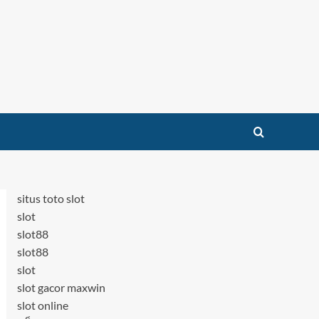
situs toto slot
slot
slot88
slot88
slot
slot gacor maxwin
slot online