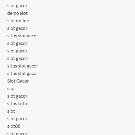
slot gacor
demo slot
slot online
slot gacor
situs slot gacor
slot gacor
slot gacor
slot gacor
situs slot gacor
situs slot gacor
Slot Gacor
slot
slot gacor
situs toto
slot
slot gacor
slot88
slot gacor