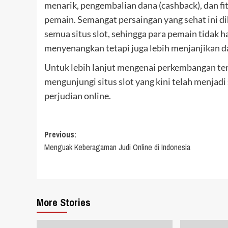
menarik, pengembalian dana (cashback), dan fit
pemain. Semangat persaingan yang sehat ini d
semua situs slot, sehingga para pemain tida
menyenangkan tetapi juga lebih menjanjikan d
Untuk lebih lanjut mengenai perkembangan ter
mengunjungi
situs slot
yang kini telah menjadi
perjudian online.
Post
Previous:
Menguak Keberagaman Judi Online di Indonesia
navigation
More Stories