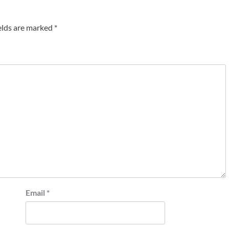
elds are marked
*
Email
*