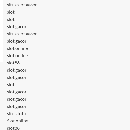
situs slot gacor
slot
slot
slot gacor
situs slot gacor
slot gacor
slot online
slot online
slot88
slot gacor
slot gacor
slot
slot gacor
slot gacor
slot gacor
situs toto
Slot online
slot88