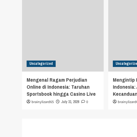
Uncategorized
Uncategoriz
Mengenal Ragam Perjudian
Mengintip 
Online di Indonesia: Taruhan
Indonesia:
Sportsbook hingga Casino Live
Kecandua
brainylizard65
July 31, 2026
0
brainylizar