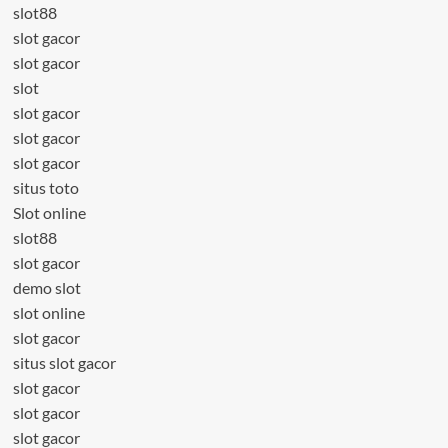
slot88
slot gacor
slot gacor
slot
slot gacor
slot gacor
slot gacor
situs toto
Slot online
slot88
slot gacor
demo slot
slot online
slot gacor
situs slot gacor
slot gacor
slot gacor
slot gacor