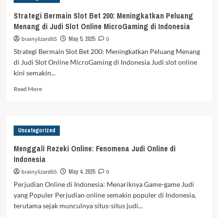
dalam
Dunia
Strategi Bermain Slot Bet 200: Meningkatkan Peluang
Judi
Menang di Judi Slot Online MicroGaming di Indonesia
Slot
Gacor
brainylizard65
May 5, 2025
0
dengan
Strategi Bermain Slot Bet 200: Meningkatkan Peluang Menang
Slot
di Judi Slot Online MicroGaming di Indonesia Judi slot online
Depo
kini semakin...
10
Ribu
Read
Read More
sebagai
more
Pilihan
about
Populer.
Strategi
Bermain
Uncategorized
Slot
Bet
Menggali Rezeki Online: Fenomena Judi Online di
200:
Indonesia
Meningkatkan
Peluang
brainylizard65
May 4, 2025
0
Menang
Perjudian Online di Indonesia: Menariknya Game-game Judi
di
yang Populer Perjudian online semakin populer di Indonesia,
Judi
terutama sejak munculnya situs-situs judi...
Slot
Online