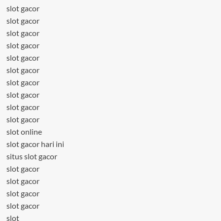
slot gacor
slot gacor
slot gacor
slot gacor
slot gacor
slot gacor
slot gacor
slot gacor
slot gacor
slot gacor
slot online
slot gacor hari ini
situs slot gacor
slot gacor
slot gacor
slot gacor
slot gacor
slot