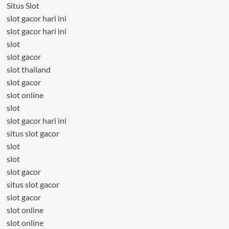
Situs Slot
slot gacor hari ini
slot gacor hari ini
slot
slot gacor
slot thailand
slot gacor
slot online
slot
slot gacor hari ini
situs slot gacor
slot
slot
slot gacor
situs slot gacor
slot gacor
slot online
slot online