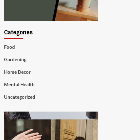
Categories
Food
Gardening
Home Decor
Mental Health
Uncategorized