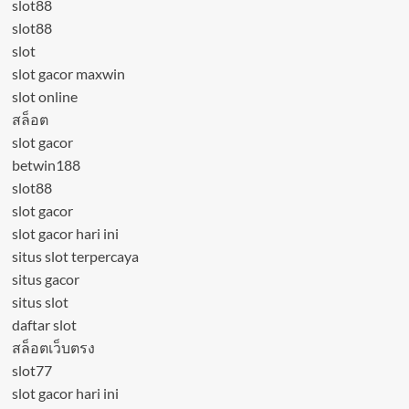
slot88
Persentase
slot88
Kemenangan
slot
dalam
Permainan
slot gacor maxwin
Slot
slot online
Online
สล็อต
slot gacor
betwin188
slot88
slot gacor
slot gacor hari ini
situs slot terpercaya
situs gacor
situs slot
daftar slot
สล็อตเว็บตรง
slot77
slot gacor hari ini