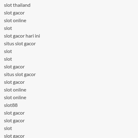
slot thailand
slot gacor
slot online
slot
slot gacor hari ini
situs slot gacor
slot
slot
slot gacor
situs slot gacor
slot gacor
slot online
slot online
slot88
slot gacor
slot gacor
slot
slot gacor