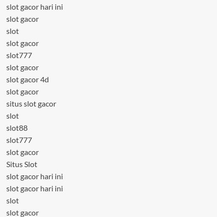
slot gacor hari ini
slot gacor
slot
slot gacor
slot777
slot gacor
slot gacor 4d
slot gacor
situs slot gacor
slot
slot88
slot777
slot gacor
Situs Slot
slot gacor hari ini
slot gacor hari ini
slot
slot gacor