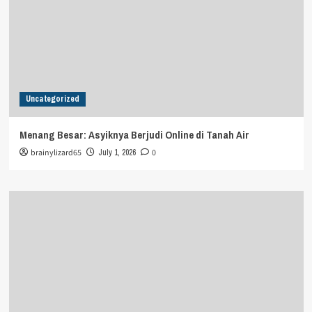
Uncategorized
Menang Besar: Asyiknya Berjudi Online di Tanah Air
brainylizard65
July 1, 2026
0