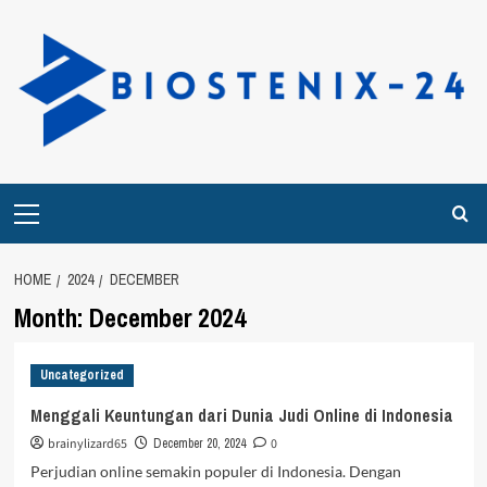
Skip
to
content
Primary
Menu
HOME
2024
DECEMBER
Month:
December 2024
Uncategorized
Menggali Keuntungan dari Dunia Judi Online di Indonesia
brainylizard65
December 20, 2024
0
Perjudian online semakin populer di Indonesia. Dengan