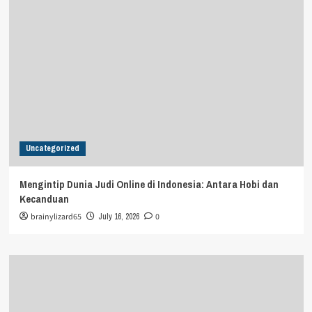
Uncategorized
Mengintip Dunia Judi Online di Indonesia: Antara Hobi dan
Kecanduan
brainylizard65
July 16, 2026
0