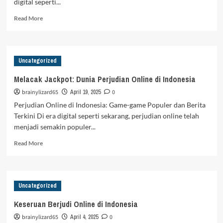
digital seperti...
Pemain
Judi
Read
Read More
Online
more
di
about
Indonesia
Mengenal
Lebih
Uncategorized
Dekat
Dunia
Melacak Jackpot: Dunia Perjudian Online di Indonesia
Judi
brainylizard65
April 19, 2025
0
Slot
Gacor
Perjudian Online di Indonesia: Game-game Populer dan Berita
dan
Terkini Di era digital seperti sekarang, perjudian online telah
Peran
menjadi semakin populer...
Agen
Resmi
Read
Read More
SBOBET88
more
dalam
about
Industri
Melacak
Perjudian
Jackpot:
Uncategorized
Online
Dunia
Perjudian
Keseruan Berjudi Online di Indonesia
Online
brainylizard65
April 4, 2025
0
di