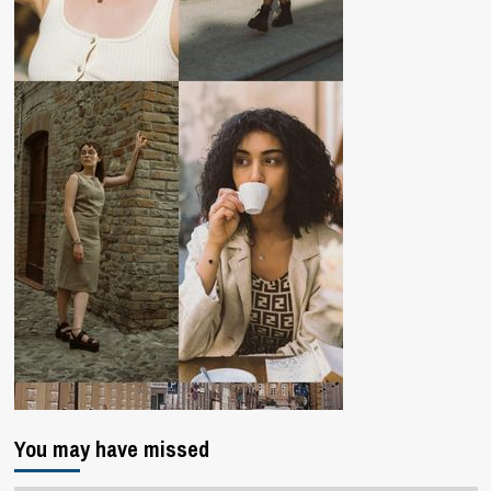
You may have missed