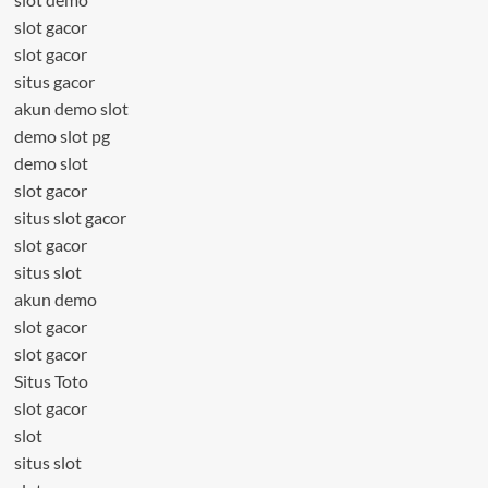
slot gacor
slot gacor
situs gacor
akun demo slot
demo slot pg
demo slot
slot gacor
situs slot gacor
slot gacor
situs slot
akun demo
slot gacor
slot gacor
Situs Toto
slot gacor
slot
situs slot