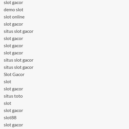
slot gacor
demo slot
slot online
slot gacor
situs slot gacor
slot gacor
slot gacor
slot gacor
situs slot gacor
situs slot gacor
Slot Gacor
slot
slot gacor
situs toto
slot
slot gacor
slot88
slot gacor