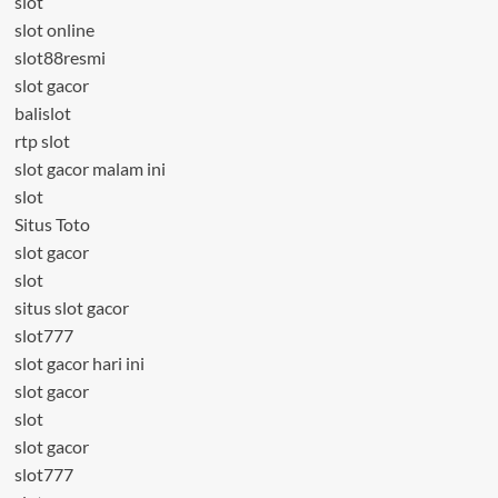
slot
slot online
slot88resmi
slot gacor
balislot
rtp slot
slot gacor malam ini
slot
Situs Toto
slot gacor
slot
situs slot gacor
slot777
slot gacor hari ini
slot gacor
slot
slot gacor
slot777