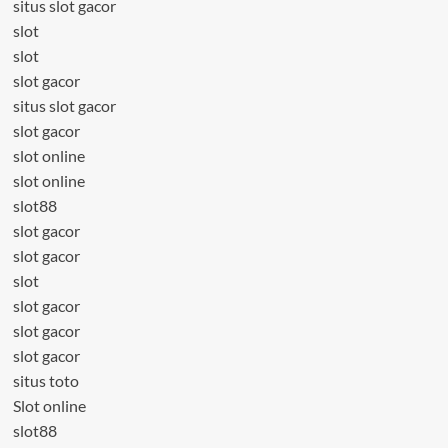
situs slot gacor
slot
slot
slot gacor
situs slot gacor
slot gacor
slot online
slot online
slot88
slot gacor
slot gacor
slot
slot gacor
slot gacor
slot gacor
situs toto
Slot online
slot88