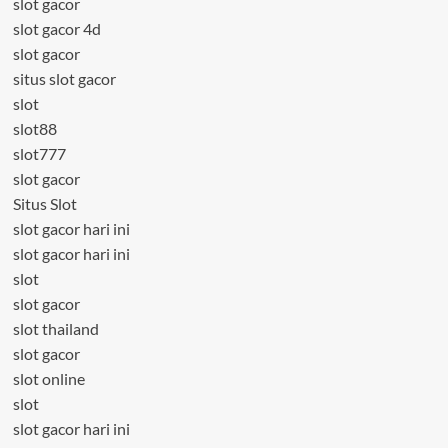
slot gacor
slot gacor 4d
slot gacor
situs slot gacor
slot
slot88
slot777
slot gacor
Situs Slot
slot gacor hari ini
slot gacor hari ini
slot
slot gacor
slot thailand
slot gacor
slot online
slot
slot gacor hari ini