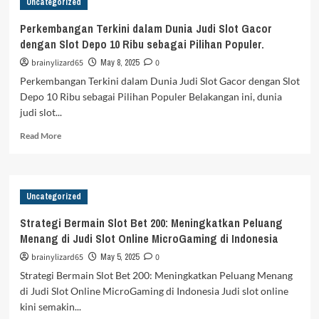
Uncategorized
Judi
Online
Perkembangan Terkini dalam Dunia Judi Slot Gacor
di
dengan Slot Depo 10 Ribu sebagai Pilihan Populer.
Indonesia:
Dari
brainylizard65
May 8, 2025
0
Poker
Perkembangan Terkini dalam Dunia Judi Slot Gacor dengan Slot
hingga
Depo 10 Ribu sebagai Pilihan Populer Belakangan ini, dunia
Slot
judi slot...
Online
Read
Read More
more
about
Perkembangan
Terkini
Uncategorized
dalam
Dunia
Strategi Bermain Slot Bet 200: Meningkatkan Peluang
Judi
Menang di Judi Slot Online MicroGaming di Indonesia
Slot
Gacor
brainylizard65
May 5, 2025
0
dengan
Strategi Bermain Slot Bet 200: Meningkatkan Peluang Menang
Slot
di Judi Slot Online MicroGaming di Indonesia Judi slot online
Depo
kini semakin...
10