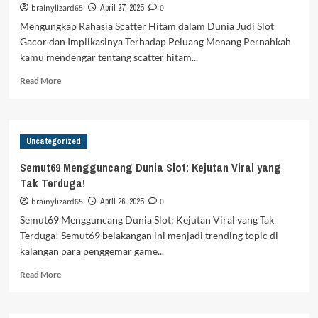
di
brainylizard65
April 27, 2025
0
Indonesia
Mengungkap Rahasia Scatter Hitam dalam Dunia Judi Slot
Gacor dan Implikasinya Terhadap Peluang Menang Pernahkah
kamu mendengar tentang scatter hitam...
Read
Read More
more
about
Mengungkap
Rahasia
Uncategorized
Scatter
Hitam
Semut69 Mengguncang Dunia Slot: Kejutan Viral yang
dalam
Tak Terduga!
Dunia
Judi
brainylizard65
April 26, 2025
0
Slot
Semut69 Mengguncang Dunia Slot: Kejutan Viral yang Tak
Gacor
Terduga! Semut69 belakangan ini menjadi trending topic di
dan
kalangan para penggemar game...
Implikasinya
Terhadap
Read
Read More
Peluang
more
Menang
about
Semut69