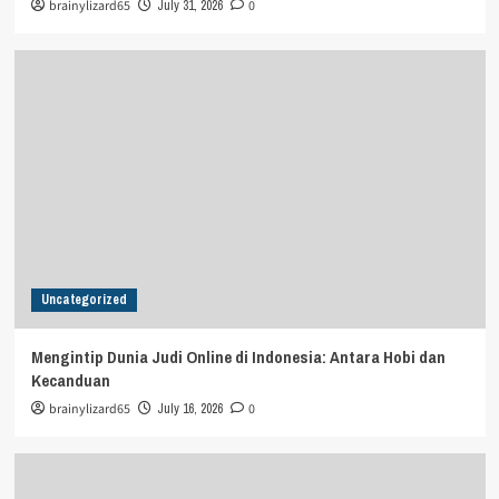
brainylizard65
July 31, 2026
0
Uncategorized
Mengintip Dunia Judi Online di Indonesia: Antara Hobi dan
Kecanduan
brainylizard65
July 16, 2026
0