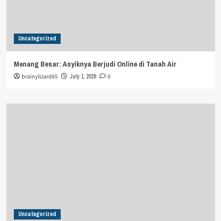
Uncategorized
Menang Besar: Asyiknya Berjudi Online di Tanah Air
brainylizard65
July 1, 2026
0
Uncategorized