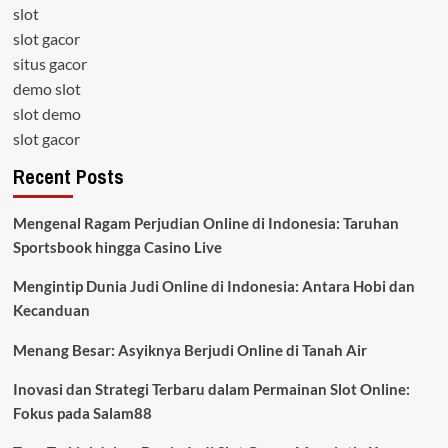
slot
slot gacor
situs gacor
demo slot
slot demo
slot gacor
Recent Posts
Mengenal Ragam Perjudian Online di Indonesia: Taruhan
Sportsbook hingga Casino Live
Mengintip Dunia Judi Online di Indonesia: Antara Hobi dan
Kecanduan
Menang Besar: Asyiknya Berjudi Online di Tanah Air
Inovasi dan Strategi Terbaru dalam Permainan Slot Online:
Fokus pada Salam88