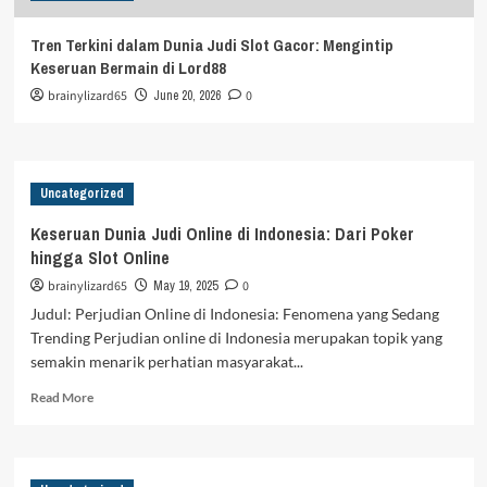
Tren Terkini dalam Dunia Judi Slot Gacor: Mengintip
Keseruan Bermain di Lord88
brainylizard65
June 20, 2026
0
Uncategorized
Keseruan Dunia Judi Online di Indonesia: Dari Poker
hingga Slot Online
brainylizard65
May 19, 2025
0
Judul: Perjudian Online di Indonesia: Fenomena yang Sedang
Trending Perjudian online di Indonesia merupakan topik yang
semakin menarik perhatian masyarakat...
Read
Read More
more
about
Keseruan
Dunia