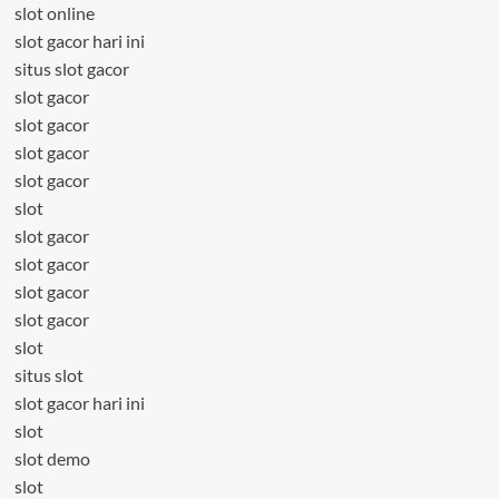
slot online
slot gacor hari ini
situs slot gacor
slot gacor
slot gacor
slot gacor
slot gacor
slot
slot gacor
slot gacor
slot gacor
slot gacor
slot
situs slot
slot gacor hari ini
slot
slot demo
slot