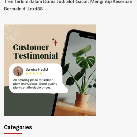
Tren Terkini dalam Dunia Judi Slot Gacor: Mengintip Keseruan
Bermain di Lord88
Categories