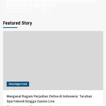
Menang Besar: Asyiknya Berjudi Online di Tanah Air
brainylizard65
July 31, 2026
0
Online: Fokus pada Salam88
brainylizard65
July 16, 2026
0
brainylizard65
July 1, 2026
0
brainylizard65
July 1, 2026
0
Featured Story
Uncategorized
Mengenal Ragam Perjudian Online di Indonesia: Taruhan
Sportsbook hingga Casino Live