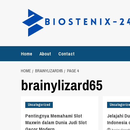
Skip
to
content
Home
About
Contact
HOME
BRAINYLIZARD65
PAGE 4
brainylizard65
Uncategorized
Uncategoriz
Pentingnya Memahami Slot
Jelajahi D
Maxwin dalam Dunia Judi Slot
Indonesia 
Gacor Modern