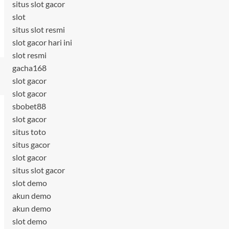
situs slot gacor
slot
situs slot resmi
slot gacor hari ini
slot resmi
gacha168
slot gacor
slot gacor
sbobet88
slot gacor
situs toto
situs gacor
slot gacor
situs slot gacor
slot demo
akun demo
akun demo
slot demo