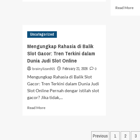
about
Rea
Read More
Menjelajahi
mor
Ragam
abo
Judi
Uny
Online
Pili
Uncategorized
di
Ter
Indonesia
Slot
Mengungkap Rahasia di Balik
Onl
Slot Gacor: Tren Terkini dalam
Spa
Dunia Judi Slot Online
di
Pas
brainylizard65
February 21, 2026
0
Jud
Mengungkap Rahasia di Balik Slot
Ind
Gacor: Tren Terkini dalam Dunia Judi
Slot Online Pernah dengar istilah slot
gacor? Jika tidak,...
Read
Read More
more
about
Mengungkap
Rahasia
Posts
Previous
1
2
3
di