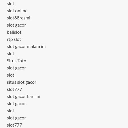
slot
slot online
slot88resmi
slot gacor
balislot
rtp slot
slot gacor malam ini
slot
Situs Toto
slot gacor
slot
situs slot gacor
slot777
slot gacor hari ini
slot gacor
slot
slot gacor
slot777